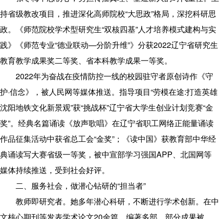
持省级教改项目，推进深化高师院校“大思政”格局，深挖科研思
政。《师范院校学术型研究生“双核四基”人才培养模式建构与实
践》《师范专业“德业联动—分阶升维”》分获2022辽宁省研究生
教育教学成果奖二等奖、省本科教学成果一等奖。
2022年为奋战在疫情防控一线的校园驻守者原创诗作《守
护·信念》，被人民网等媒体推送。指导项目“劳模在途:打造英雄
沈阳地铁文化新景观”获“挑战杯”辽宁省大学生创业计划竞赛“金
奖”。经典名篇诵读《放声歌唱》在辽宁省职工网络正能量诵读
作品征集活动中获省总工会“金奖”；《读中国》获教育部中华经
典诵读写大赛省级一等奖，被中宣部学习强国APP、北国网等
媒体持续推送，受到社会好评。
二、服务社会，做潜心钻研的“担当者”
教师即研究者。她多年潜心科研，不断进行学术创新。在中
文核心期刊等发表学术论文20余篇，编著多部。部分成果被