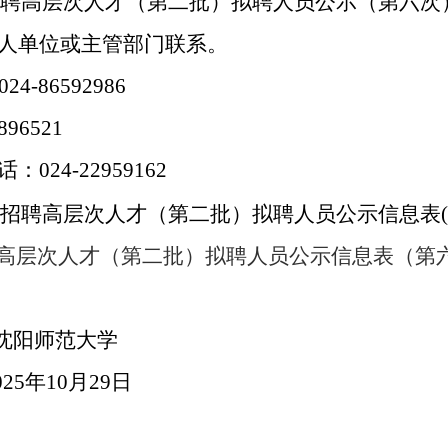
二
六
聘高层次人才
（第
批）
拟聘人员公示（第
次
人单位或主管部门联系。
024-86592986
896521
话：
024-229591
62
二
招聘高层次人才
（第
批）拟聘人员
公示信息表
(
高层次人才（第二批）拟聘人员公示信息表（第六次）
沈阳师范大学
0
2
5
年
10
月
29
日