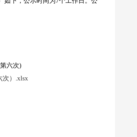
）如下，公示时间为
7
个工作日。公
六
第
次
)
.xlsx