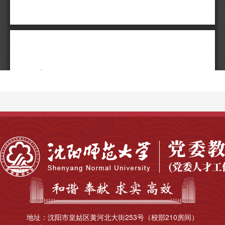
地址：沈阳市皇姑区黄河北大街253号（校部210房间）